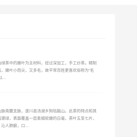
绿茶中的嫩叶为主材料，经过深加工，手工炒茶。精制
，嫩叶小而尖，又多毛，故平常百姓更喜欢俗称为“毛
..
山脉南麓支脉，遂川县汤湖乡狗牯脑山。此茶的特点和其
露黛绿，表面覆盖一层柔细软嫩的白毫，茶叶五至七片，
人肺腑，口...