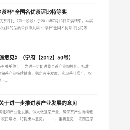
中茶杯”全国名优茶评比特等奖
茶评比（第一阶段）于2011年7月13日圆满结束。本届
茶以优良的品质荣获第九届“中茶杯”全国名优茶评比特等
意见》（宁府【2012】50号）
各有关单位： 为进一步促进我县茶产业规模化、标准
确保茶产业持续健康、稳定有序发展，实现茶叶增产、农
...
号《关于进一步推进茶产业发展的意见
牌化和产业化发展，做大做强茶产业，确保茶产业持续健
、农民增收，特提出本意见。 一、重要意见 江西是茶