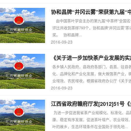
协和昌牌“井冈云雾”荣获第九届“
由中国茶叶学会主办的第九届“中茶杯”全国名优
评比共收到茶样793个，协和昌牌“井冈云雾”
奖。 协和昌牌...
2016-09-23
《关于进一步加快茶产业发展的实施
各乡镇人民政府，县政府各部门，县直、驻县
化、品牌化和产业化发展，做大做强茶产业，
业增效、农民增收，根据省政府办公厅《关于进一
2016-09-23
江西省政府赣府厅发[2012]51
为进一步促进我省茶产业规模化、标准化、品
康、稳定有序发展，促进茶叶增产、农业增效
叶的故乡，生态环境条件在全国处于领先地...