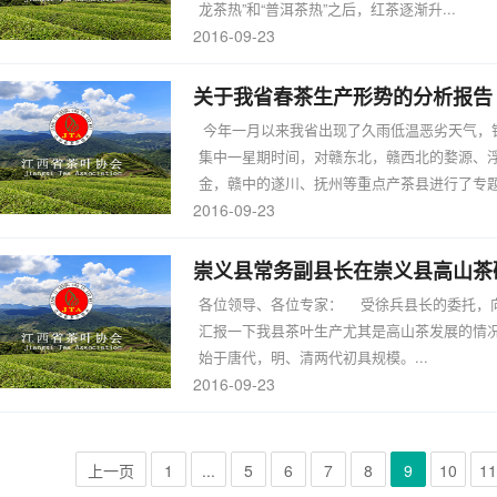
龙茶热”和“普洱茶热”之后，红茶逐渐升...
2016-09-23
关于我省春茶生产形势的分析报告
今年一月以来我省出现了久雨低温恶劣天气，
集中一星期时间，对赣东北，赣西北的婺源、
金，赣中的遂川、抚州等重点产茶县进行了专题调
2016-09-23
崇义县常务副县长在崇义县高山茶
各位领导、各位专家： 受徐兵县长的委托，
汇报一下我县茶叶生产尤其是高山茶发展的情
始于唐代，明、清两代初具规模。...
2016-09-23
上一页
1
...
5
6
7
8
9
10
11