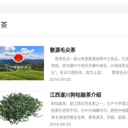
西茶
婺源毛尖茶
婺源毛尖一直以来是婺源绿茶中之极品，它由
而成。因为嫩叶中有好多嫩叶绒毛，炒成绿茶后
尖”。毛尖口感极佳，故为上品！ 婺源毛尖以.
2016-09-23
江西遂川狗牯脑茶介绍
狗牯脑茶，是江西珍贵名茶之一。它产于罗霄
他茶叶迥然不同，它叶片细嫩均匀，碧色中微
茶水清澄而略呈金黄，茶味清凉、芳醇、香甜，沁
2016-09-23