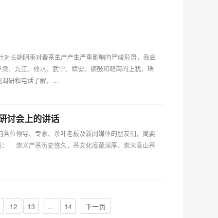
针对长期阴雨对春茶生产产生严重影响的严峻形势，我会
浮梁、九江、修水、武宁、靖安、铜鼓和赣南的上犹、瑞
研和电话了解，...
研讨会上的讲话
向各位领导、专家、茶叶老板及新闻媒体的朋友们，简要
况： 崇义产茶历史悠久，茶文化底蕴深厚。崇义高山茶
12
13
...
14
下一页