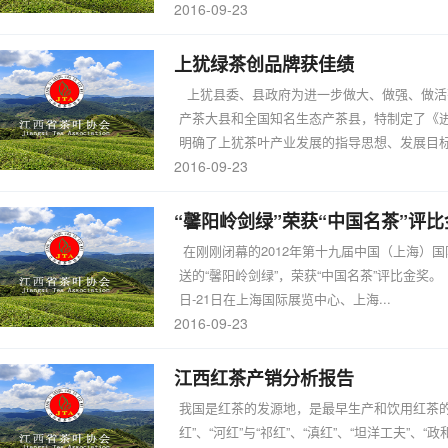
2016-09-23
上犹绿茶创品牌获佳绩
上犹县委、县政府为进一步做大、做强、做活
产茶大县和全国知名生态产茶县，特制定了《进
明确了上犹茶叶产业发展的指导思想、发展目标和
2016-09-23
“馨阳岭剑绿”荣获“中国名茶”评比
在刚刚闭幕的2012年第十九届中国（上海）
送的“馨阳岭剑绿”，荣获“中国名茶”评比金奖。
日-21日在上海国际展览中心、上海...
2016-09-23
江西红茶产销分析报告
我国是红茶的发源地，是最早生产和饮用红茶的
红”、“河红”与“祁红”、“滇红”、“坦洋工夫”