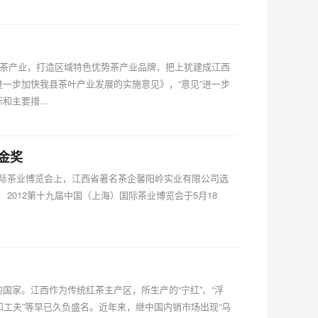
茶产业，打造区域特色优势茶产业品牌，把上犹建成江西
一步加快我县茶叶产业发展的实施意见》，“意见”进一步
主要措...
金奖
国际茶业博览会上，江西省著名茶企馨阳岭实业有限公司选
 2012第十九届中国（上海）国际茶业博览会于5月18
国家。江西作为传统红茶主产区，所生产的“宁红”、“浮
、“政和工夫”等早已久负盛名。近年来，继中国内销市场出现“乌